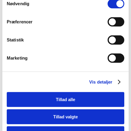
Nødvendig
Kontakt Point S Danmark
Præferencer
Forperson: Mette Kjerulf
Statistik
kontakt@point-s.dk
Følg os her:
Marketing
Vis detaljer
Link til Point S Wordwide
Tillad alle
Tillad valgte