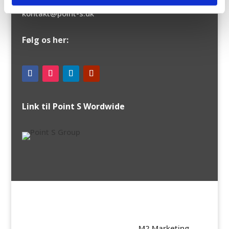
kontakt@point-s.dk
Følg os her:
Link til Point S Wordwide
© Point S Danmark | Web:
M2 Marketing