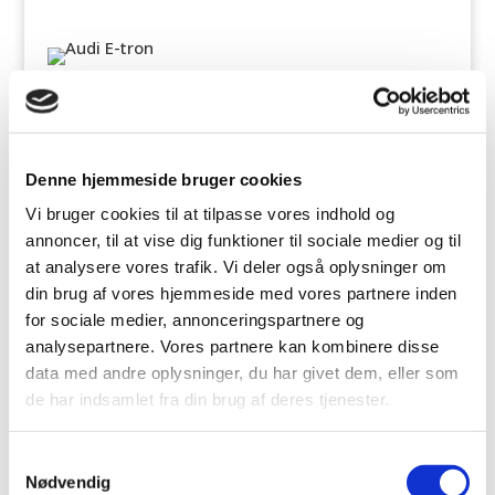
Her finder du vores mest populære og attraktive
komplethjulsløsninger med vinterdæk til Audi e-
tron.
Denne hjemmeside bruger cookies
Vælg den ønskede løsning i formularen
Vi bruger cookies til at tilpasse vores indhold og
nedenfor, og udfyld derefter firmanavn,
annoncer, til at vise dig funktioner til sociale medier og til
kontaktoplysninger m.m. og klik “Send
at analysere vores trafik. Vi deler også oplysninger om
bestilling”. Herefter sender vi en
din brug af vores hjemmeside med vores partnere inden
ordrebekræftelse, når vi har behandlet ordren i
for sociale medier, annonceringspartnere og
vores system.
analysepartnere. Vores partnere kan kombinere disse
Oplyste priser er inkl. moms, og afhentning /
data med andre oplysninger, du har givet dem, eller som
montering sker hos det valgte værksted.
de har indsamlet fra din brug af deres tjenester.
Samtykkevalg
Nødvendig