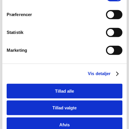
Præferencer
Statistik
Marketing
Hurtigmenu
Vis detaljer
Tillad alle
Kontakt Point S Danmark
Tillad valgte
Afvis
Forperson: Mette Kjerulf