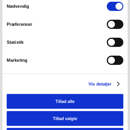
Samtykkevalg
Nødvendig
Kontakt Point S Danmark
Præferencer
Forperson: Mette Kjerulf
Statistik
kontakt@point-s.dk
Marketing
Følg os her:
Vis detaljer
Link til Point S Wordwide
Tillad alle
Tillad valgte