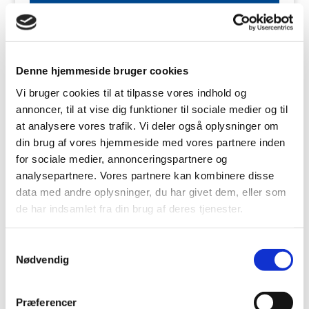
Rugmarken 1
3520 Farum
Tlf:
44 95 37 44
Denne hjemmeside bruger cookies
Vi bruger cookies til at tilpasse vores indhold og
Point S Frederiksværk
annoncer, til at vise dig funktioner til sociale medier og til
at analysere vores trafik. Vi deler også oplysninger om
Gl. Hundestedvej 6
din brug af vores hjemmeside med vores partnere inden
3300 Frederiksværk
for sociale medier, annonceringspartnere og
Tlf:
47 72 16 10
analysepartnere. Vores partnere kan kombinere disse
data med andre oplysninger, du har givet dem, eller som
de har indsamlet fra din brug af deres tjenester.
Point S Hvide Sande
Samtykkevalg
Nødvendig
Danevej 5
6960 Hvide Sande
Præferencer