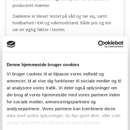
produceret mærker.
Dækkene er blevet testet på våd og tør vej, samt
holdbarhed i KM og rullemodstand. Både pris og km
var en vigtig faktor i testen.
Point S dækket Summerstar 2 havde særdeles gode
egenskaber på våd vej. Test panelet var overrasket
over dækkets gode egenskaber samlet set.
Dækket produceres på Continentals egen fabrik i
Denne hjemmeside bruger cookies
Europa.
Vi bruger cookies til at tilpasse vores indhold og
annoncer, til at vise dig funktioner til sociale medier og til
Normalt tester man efter nogle europæiske standard
at analysere vores trafik. Vi deler også oplysninger om
normer, men denne gang har AUTOBILD valgt at
din brug af vores hjemmeside med vores partnere inden
skærpe testkravene. Dette betød blandt andet at
mange af de helt billige mærker ikke nåede kravene til
for sociale medier, annonceringspartnere og
testen.
analysepartnere. Vores partnere kan kombinere disse
data med andre oplysninger, du har givet dem, eller som
Se hele testen ved at klikke
her
de har indsamlet fra din brug af deres tjenester.