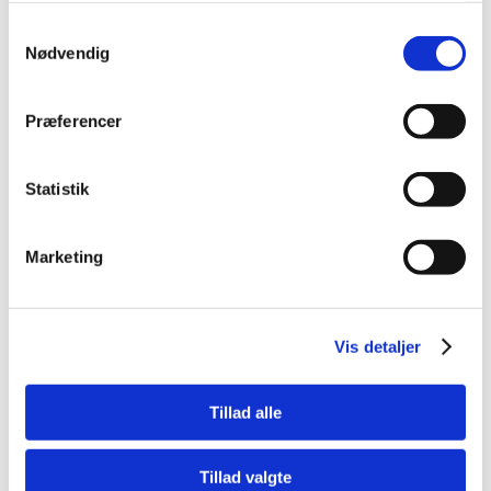
Samtykkevalg
Nødvendig
Præferencer
Hurtiglinks
Sommerdæk
Statistik
Vinterdæk
Helårsdæk
Marketing
Alufælge
Autoservice
Point S værksteder
Vis detaljer
Tillad alle
Tillad valgte