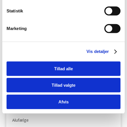
A og F er mere end 18
Statistik
meters bremselængde.
Støj (eksternt)
Her er der tale om
Marketing
støjniveauet fra dækkene
udenfor kabinen.
Støjniveauet måles i decibel.
Vis detaljer
Jo flere rammer der er
udfyldt med sort på
mærkaten, jo mere støjer
Tillad alle
dækkene.
Hurtiglinks
Tillad valgte
Sommerdæk
Afvis
Vinterdæk
Helårsdæk
Alufælge