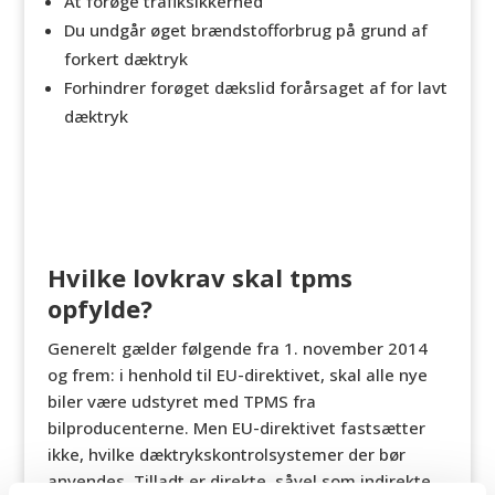
At forøge trafiksikkerhed
Du undgår øget brændstofforbrug på grund af
forkert dæktryk
Forhindrer forøget dækslid forårsaget af for lavt
dæktryk
Hvilke lovkrav skal tpms
opfylde?
Generelt gælder følgende fra 1. november 2014
og frem: i henhold til EU-direktivet, skal alle nye
biler være udstyret med TPMS fra
bilproducenterne. Men EU-direktivet fastsætter
ikke, hvilke dæktrykskontrolsystemer der bør
anvendes. Tilladt er direkte, såvel som indirekte