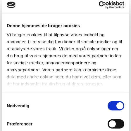
systemer, så længe de opfylder kravene og
betingelserne i ECE-R 64. ECE-R 64 omhandler kun
funktionalitet, men ikke om, hvorvidt en original-
eller eftermarkedssensor skal anvendes.
Denne hjemmeside bruger cookies
Vi bruger cookies til at tilpasse vores indhold og
Vigtigt: TPMS er en del af bilens
annoncer, til at vise dig funktioner til sociale medier og til
sikkerhedssystem og derfor skal dette være
at analysere vores trafik. Vi deler også oplysninger om
funktionsdygtigt ved syn af køretøjet.
din brug af vores hjemmeside med vores partnere inden
for sociale medier, annonceringspartnere og
analysepartnere. Vores partnere kan kombinere disse
data med andre oplysninger, du har givet dem, eller som
de har indsamlet fra din brug af deres tjenester.
Hvad skal DU kigge efter når
Samtykkevalg
DU køber hjul?
Nødvendig
Hvis dit køretøj allerede er udstyret med TPMS, så
er det vigtigtat finde ud af, om det er et direkte
Præferencer
eller indirekte system. I tilfælde af, at din bil er