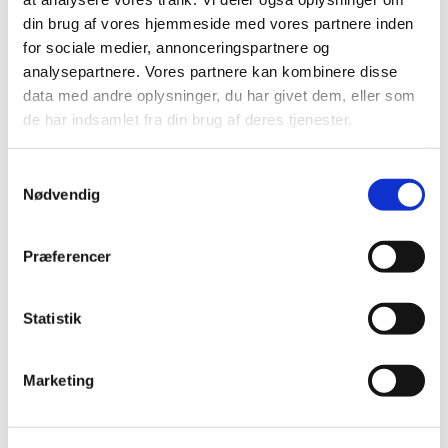
din brug af vores hjemmeside med vores partnere inden
for sociale medier, annonceringspartnere og
analysepartnere. Vores partnere kan kombinere disse
data med andre oplysninger, du har givet dem, eller som
Navn
*
de har indsamlet fra din brug af deres tjenester.
Samtykkevalg
Nødvendig
E-mail
*
Præferencer
Websted
Statistik
Gem mit navn, mail og websted i denne browser
Marketing
til næste gang jeg kommenterer.