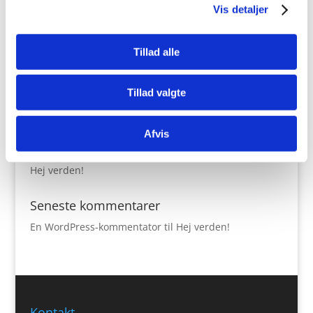
Vis detaljer
Tillad alle
Tillad valgte
Afvis
Seneste indlæg
Hej verden!
Seneste kommentarer
En WordPress-kommentator
til
Hej verden!
Kontakt