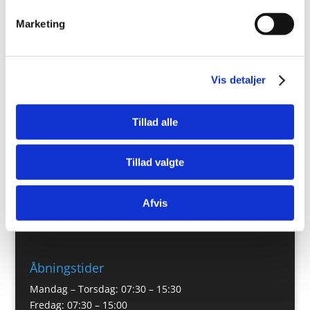
Marketing
Seneste kommentarer
En WordPress-kommentator
til
Hej verden!
Vis detaljer
Tillad alle
Kontakt
Bosch Car Service Tune
Tillad valgte
Industrihegnet 9
4030 Tune
Afvis
Tlf.:
4613 8565
Email:
info@boschcarservicetune.dk
Åbningstider
Mandag – Torsdag: 07:30 – 15:30
Fredag: 07:30 – 15:00