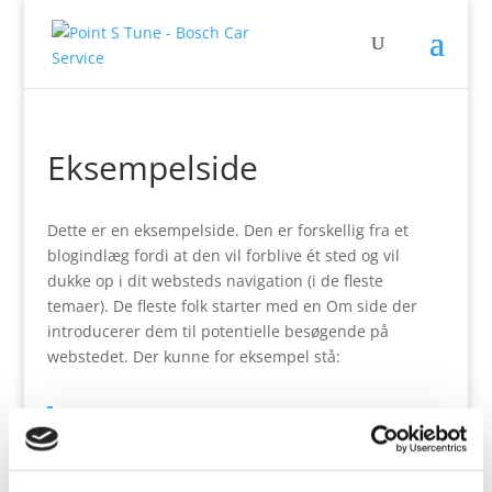
Eksempelside
Dette er en eksempelside. Den er forskellig fra et
blogindlæg fordi at den vil forblive ét sted og vil
dukke op i dit websteds navigation (i de fleste
temaer). De fleste folk starter med en Om side der
introducerer dem til potentielle besøgende på
webstedet. Der kunne for eksempel stå:
Hej! Jeg er et cykelbud om dagen, aspirerende
skuespiller om natten, og dette er mit websted.
Jeg bor i Los Angeles, har en fantastisk hund der