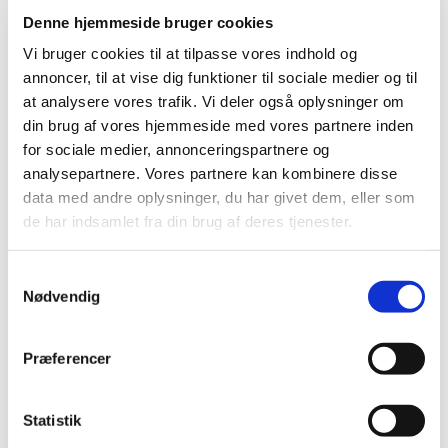
hedder Jack, og jeg elsker piña coladas. (Og at
Denne hjemmeside bruger cookies
blive fanget i regnen.)
Vi bruger cookies til at tilpasse vores indhold og
annoncer, til at vise dig funktioner til sociale medier og til
…eller noget i denne stil:
at analysere vores trafik. Vi deler også oplysninger om
din brug af vores hjemmeside med vores partnere inden
Firmaet XYZ Dingenot blev grundlagt i 1971, og
for sociale medier, annonceringspartnere og
har siden da leveret kvalitetsdingenoter til
analysepartnere. Vores partnere kan kombinere disse
offentligheden. XYZ er beliggende i Gotham City
data med andre oplysninger, du har givet dem, eller som
og beskæftiger over 2.000 mennesker og gør alle
de har indsamlet fra din brug af deres tjenester.
slags fantastiske ting for Gotham-samfundet.
Samtykkevalg
Som ny WordPress-bruger bør du gå til
dit
Nødvendig
kontrolpanel
for at slette denne side og oprette nye
sider til dit indhold. Hav det sjovt!
Præferencer
Seneste indlæg
Statistik
Hej verden!