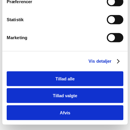
Præferencer
© Point S Kalundborg | Kalundborg Auto-El
Statistik
Marketing
Vis detaljer
Tillad alle
Tillad valgte
Afvis